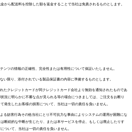
代金から配送料を控除した額を返金することで当社は免責されるものとします。
ンテンツの情報の正確性、完全性または有用性について保証いたしません。
のない限り、添付されている製品保証書の内容に準拠するものとします。
られたクレジットカードが同クレジットカード会社より無効を通知されたものであ
用状況に明らかに不審な点が見られる等の場合につきましては、ご注文をお断り
して発生したお客様の損害について、当社は一切の責任を負いません。
による妨害行為その他当社にとり不可抗力な事由によりシステムの運用が困難にな
くは断続的な中断が生じたり、または本サービスを停止、もしくは廃止したりす
害について、当社は一切の責任を負いません。