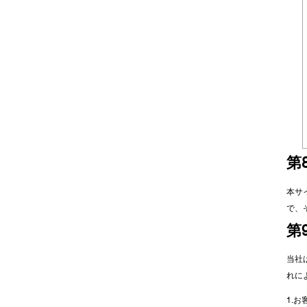
第
本サ
で、
第
当社
れに
1.