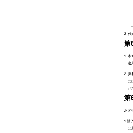
3.
第
1.
適
2.
に
い
第
お客
1.
は