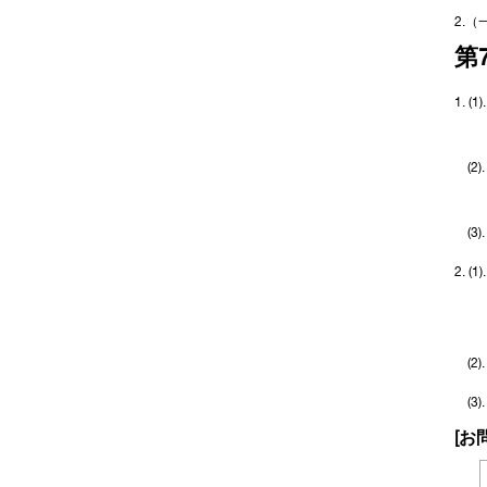
2.
第
1.
(
(
2.
(
(
[お