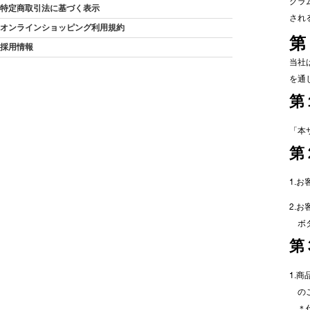
グラ
特定商取引法に基づく表示
され
オンラインショッピング利用規約
第
採用情報
当社
を通
第
「本
第
1.
2.
ボ
第
1.
の
＊