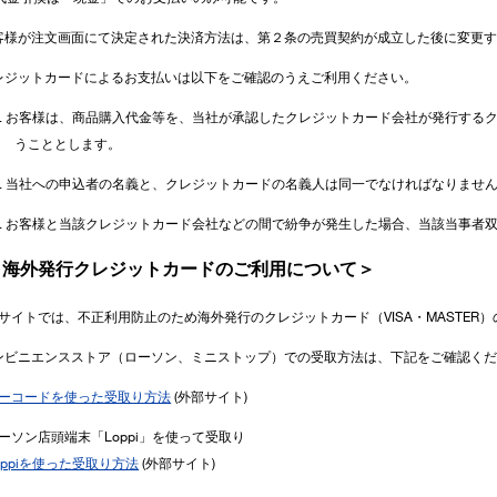
お客様が注文画面にて決定された決済方法は、第２条の売買契約が成立した後に変更
クレジットカードによるお支払いは以下をご確認のうえご利用ください。
1). お客様は、商品購入代金等を、当社が承認したクレジットカード会社が発行す
うこととします。
2). 当社への申込者の名義と、クレジットカードの名義人は同一でなければなりませ
3). お客様と当該クレジットカード会社などの間で紛争が発生した場合、当該当事
＜海外発行クレジットカードのご利用について＞
サイトでは、不正利用防止のため海外発行のクレジットカード（VISA・MASTE
コンビニエンスストア（ローソン、ミニストップ）での受取方法は、下記をご確認く
ーコードを使った受取り方法
(外部サイト)
ーソン店頭端末「Loppi」を使って受取り
oppiを使った受取り方法
(外部サイト)