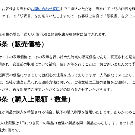
お客様より当社の
お問い合わせ窓口
までご連絡いただき、当社にて上記の内容を確
ァイルで「領収書」をお送りいたしますので、お客様ご自身で「領収書」をダウ
 代金引換の場合：送り状 兼 代引金額領収書が梱包材に貼付されます。
5条（販売価格）
 本サイトの表示価格は、その表示を行い始めた時点の販売価格であり、変更される
用され、変更前の取引について補填、値引き等を行うことは一切ございませんので
 掲載商品の価格につきましては細心の注意を払っておりますが、人為的なミスにより
は、当社が適当と思われる連絡方法において、ご注文後に正規の価格をご連絡し、
ただき、再度新規でご注文いただくなどの対応をさせていただきます。
6条（購入上限額・数量）
様が商品の購入を希望される場合、以下の購入制限を適用いたします。あらかじめ
購入の上限数は1日につき同一の製品（色違い製品も同一製品とみなします。セット品
最大3回まで。