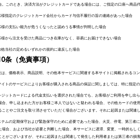
合。このとき、決済方法がクレジットカードである場合には、ご指定の口座へ商品
お客様指定のクレジットカード会社からカード与信不履行の旨の連絡があった場合
お客様の支払い能力が危うくなったと認めうる事情が判明した場合
お客様から注文を受けた商品につき在庫がなく、容易にお届けできない場合
その他当社の定めるいずれかの規約に違反した場合
10条（免責事項）
当社は、価格表示、商品説明、その他本サービスに関連する本サイトに掲載されるコ
本サイトのサービスによりお客様が購入される商品の保証に関しましては、特に指定
クレジットカードによる代金支払いを選択された場合でも、お客様がご利用を申し出
場合、申し込まれた方がお客様ご本人ではないと疑われる場合、その他カードの使
ることやご注文を取り消させていただく場合がございます。それに起因または関連
システムの定期保守および緊急保守のために必要であった場合、火災、停電、第三者
た場合、および当社が必要と判断した場合、本サービスに遅滞、変更、一時的もし
ことがございますが、それに起因または関連して発生した利用者または第三者の損