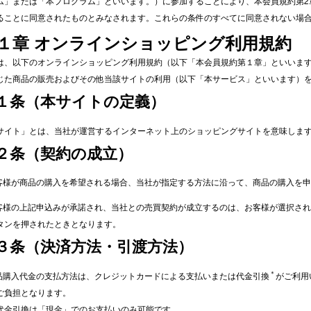
ム」または「本プログラム」といいます。）に参加することにより、本会員規約第2
ることに同意されたものとみなされます。これらの条件のすべてに同意されない場
１章 オンラインショッピング利用規約
は、以下のオンラインショッピング利用規約（以下「本会員規約第１章」といいま
じた商品の販売およびその他当該サイトの利用（以下「本サービス」といいます）
１条（本サイトの定義）
サイト」とは、当社が運営するインターネット上のショッピングサイトを意味しま
２条（契約の成立）
お客様が商品の購入を希望される場合、当社が指定する方法に沿って、商品の購入を申
お客様の上記申込みが承諾され、当社との売買契約が成立するのは、お客様が選択さ
タンを押されたときとなります。
３条（決済方法・引渡方法）
＊
商品購入代金の支払方法は、クレジットカードによる支払いまたは代金引換
がご利用
ご負担となります。
代金引換は「現金」でのお支払いのみ可能です。