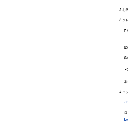
2.
3.
(
(
(
本
4.
バ
ロ
L