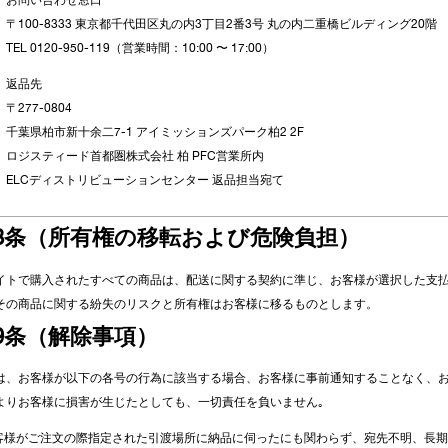
お問い合わせ窓口
〒100-8333 東京都千代田区丸の内3丁目2番3号 丸の内二重橋ビルディング20階
TEL 0120-950-119（営業時間：10:00 〜 17:00）
返品先
〒277-0804
千葉県柏市新十余二7-1 アイミッションズパーク柏2 2F
ロジスティード首都圏株式会社 柏 PFC営業所内
ELCディストリビューションセンター 返品担当宛て
8条（所有権の移転および危険負担）
イトで購入されたすべての商品は、配送に関する契約に準じ、お客様が選択した支
その商品に関する紛失のリスクと所有権はお客様に移るものとします。
9条（解除事項）
は、お客様が以下の各号の行為に該当する場合、お客様に事前通知することなく、
よりお客様に損害が生じたとしても、一切責任を負いません｡
お客様がご注文の際指定された引渡場所に納品に伺ったにも関わらず、宛先不明、長