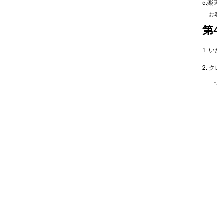
5.
お
第
1.
2.
「