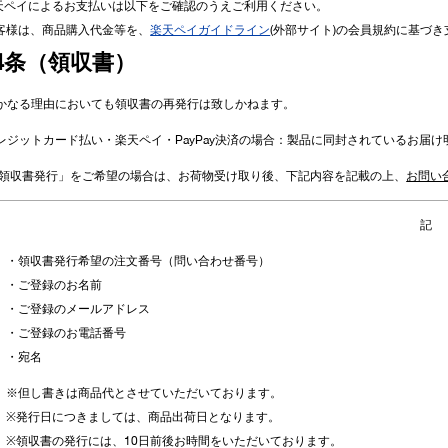
楽天ペイによるお支払いは以下をご確認のうえご利用ください。
客様は、商品購入代金等を、
楽天ペイガイドライン
(外部サイト)の会員規約に基づ
4条（領収書）
 いかなる理由においても領収書の再発行は致しかねます。
 クレジットカード払い・楽天ペイ・PayPay決済の場合：製品に同封されているお届
領収書発行」をご希望の場合は、お荷物受け取り後、下記内容を記載の上、
お問い
記
・領収書発行希望の注文番号（問い合わせ番号）
・ご登録のお名前
・ご登録のメールアドレス
・ご登録のお電話番号
・宛名
※但し書きは商品代とさせていただいております。
※発行日につきましては、商品出荷日となります。
※領収書の発行には、10日前後お時間をいただいております。