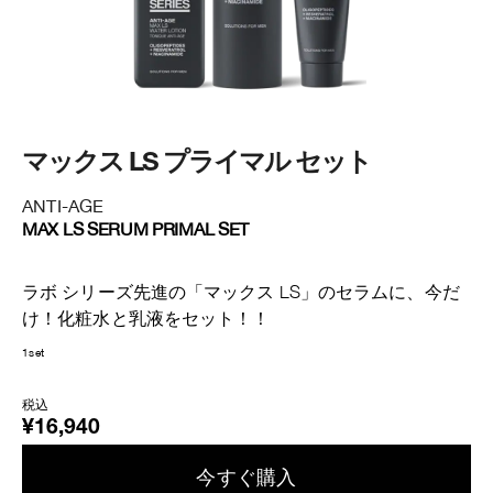
マ
マックス LS プライマル セット
ANTI-AGE
AN
MAX LS SERUM PRIMAL SET
MA
【
ラボ シリーズ先進の「マックス LS」のセラムに、今だ
ラ
け！化粧水と乳液をセット！！
け
1set
1set
税込
¥16,940
税
¥
今すぐ購入​