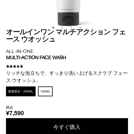
オールインワン マルチアクション フェ
デ
ース ウオッシュ
ズ
ALL-IN-ONE
DA
MULTI-ACTION FACE WASH
DA
リッチな泡立ちで、すっきり洗い上げるスクラブ フェー
ラ
ス ウオッシュ。
限
1set
数量限定：200ML
100ML
税
税込
¥5
¥7,590
今すぐ購入​