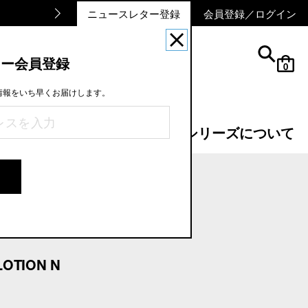
ニュースレター登録
会員登録／ログイン
ター会員登録
cart
0
情報をいち早くお届けします。
ケアに迷ったら
ラボ シリーズについて
ーター ローション N 6ML
LOTION N