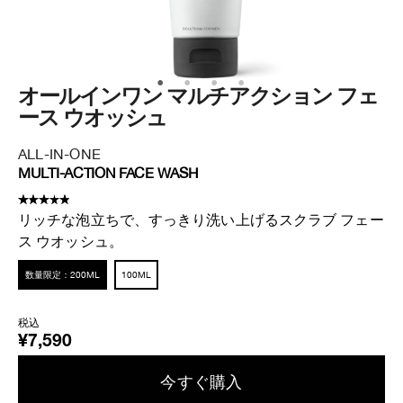
オールインワン マルチアクション フェ
デ
ース ウオッシュ
ズ
ALL-IN-ONE
DA
MULTI-ACTION FACE WASH
DA
リッチな泡立ちで、すっきり洗い上げるスクラブ フェー
ラ
ス ウオッシュ。
限
1set
数量限定：200ML
100ML
税
税込
¥5
¥7,590
今すぐ購入​