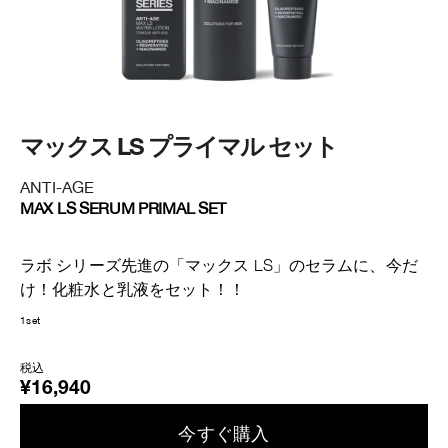
マ
マックス LS プライマル セット
ANTI-AGE
AN
MAX LS SERUM PRIMAL SET
MA
【
ラボ シリーズ先進の「マックス LS」のセラムに、今だ
ラ
け！化粧水と乳液をセット！！
け
1set
1set
税込
¥16,940
税
¥
今すぐ購入​